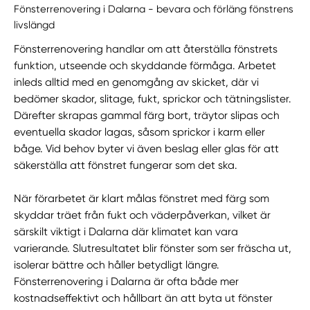
Fönsterrenovering i Dalarna - bevara och förläng fönstrens
livslängd
Fönsterrenovering handlar om att återställa fönstrets
funktion, utseende och skyddande förmåga. Arbetet
inleds alltid med en genomgång av skicket, där vi
bedömer skador, slitage, fukt, sprickor och tätningslister.
Därefter skrapas gammal färg bort, träytor slipas och
eventuella skador lagas, såsom sprickor i karm eller
båge. Vid behov byter vi även beslag eller glas för att
säkerställa att fönstret fungerar som det ska.
När förarbetet är klart målas fönstret med färg som
skyddar träet från fukt och väderpåverkan, vilket är
särskilt viktigt i Dalarna där klimatet kan vara
varierande. Slutresultatet blir fönster som ser fräscha ut,
isolerar bättre och håller betydligt längre.
Fönsterrenovering i Dalarna är ofta både mer
kostnadseffektivt och hållbart än att byta ut fönster